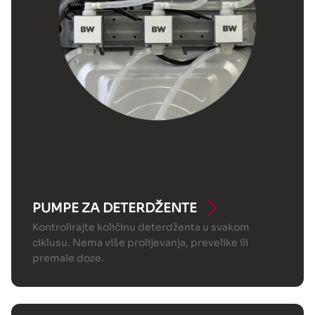
PUMPE ZA DETERDŽENTE
Kontrolirajte količinu deterdženta u svakom
ciklusu. Nema više prolijevanja, prevelike ili
premale doze.