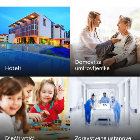
Domovi za
Hoteli
umirovljenike
Dječji vrtići
Zdravstvene ustanove