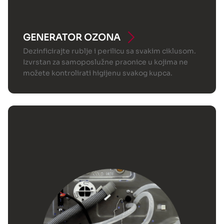
GENERATOR OZONA
Dezinficirajte rublje i perilicu sa svakim ciklusom.
Izvrstan za samoposlužne praonice u kojima ne
možete kontrolirati higijenu svakog kupca.