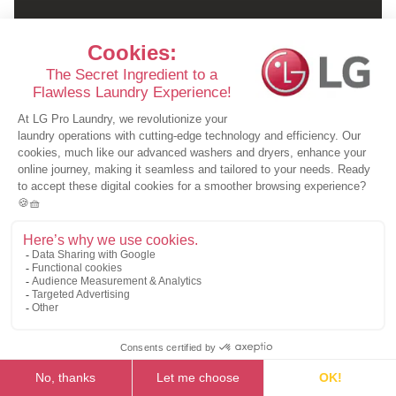
SUSTAV NAPLATE
Naplatite korištenje strojeva bez zaposlenika.
Trebate manju perilicu?
Za tvrtke koje trebaju manje perilice rublja,
preporučujemo profesionalnu perilicu
LG Giant C MAX
.
LG Giant C MAX