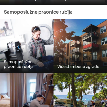
Samoposlužne praonice rublja
Samoposlužne
praonice rublja
Višestambene zgrade