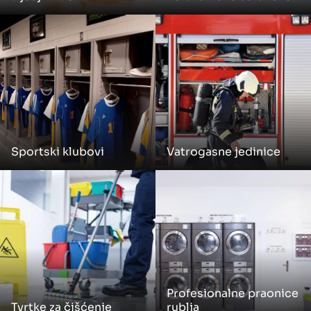
Sportski klubovi
Vatrogasne jedinice
Profesionalne praonice
Tvrtke za čišćenje
rublja