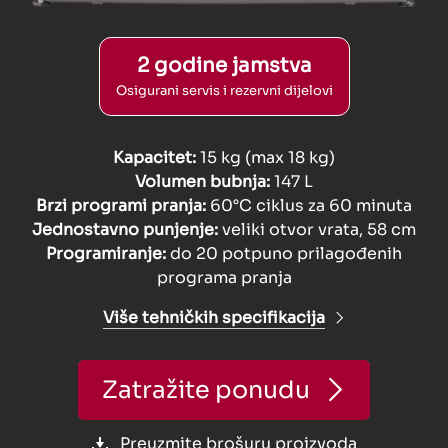
2 godine jamstva
Osigurani servis i rezervni dijelovi
Kapacitet:
15 kg (max 18 kg)
Volumen bubnja:
147 L
Brzi programi pranja:
60°C ciklus za 60 minuta
Jednostavno punjenje:
veliki otvor vrata, 58 cm
Programiranje:
do 20 potpuno prilagođenih
programa pranja
Više tehničkih specifikacija
Zatražite ponudu
Preuzmite brošuru proizvoda