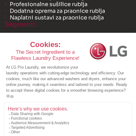
Profesionalne sušilice rublja
Dodatna oprema za praonice rublja
Naplatni sustavi za praonice rublja
Segmenti
Interna praonica rublja
Komercijalne praonice rublja
LG licencirana praonica rublja
Resursi
Studije slučaja
Brošure
Novosti
Zatražite ponudu
O nama
Zatražite ponudu
© Bright World