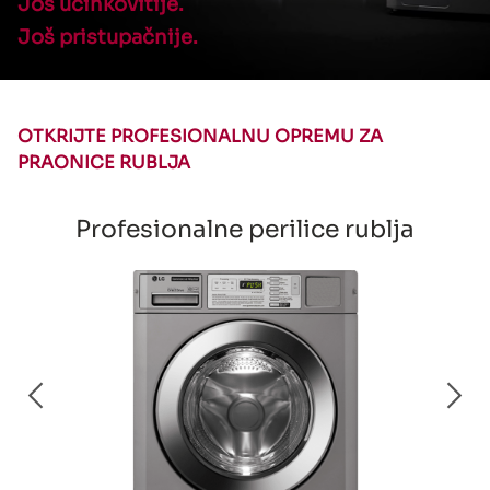
Još učinkovitije.
Još pristupačnije.
OTKRIJTE PROFESIONALNU OPREMU ZA
PRAONICE RUBLJA
Profesionalne perilice rublja