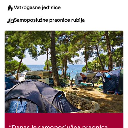
Vatrogasne jedinice
Samoposlužne praonice rublja
“Danas je samoposlužna praonica